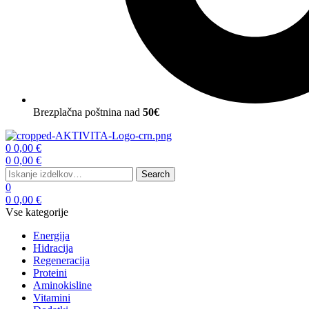
Brezplačna poštnina nad
50€
Menu
0
0,00
€
0
0,00
€
Search
Search
for:
0
0
0,00
€
Vse kategorije
Energija
Hidracija
Regeneracija
Proteini
Aminokisline
Vitamini