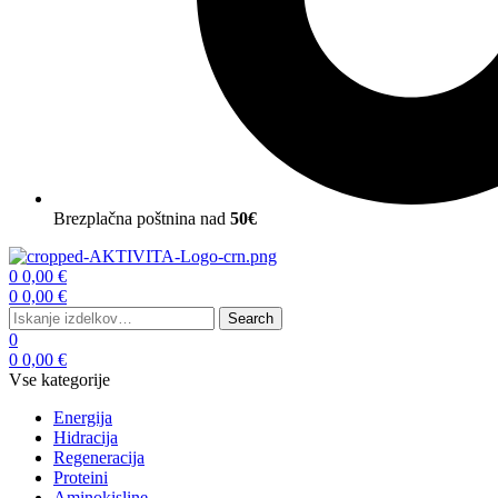
Brezplačna poštnina nad
50€
Menu
0
0,00
€
0
0,00
€
Search
Search
for:
0
0
0,00
€
Vse kategorije
Energija
Hidracija
Regeneracija
Proteini
Aminokisline