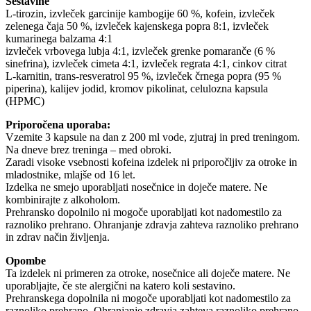
Sestavine
L-tirozin, izvleček garcinije kambogije 60 %, kofein, izvleček
zelenega čaja 50 %, izvleček kajenskega popra 8:1, izvleček
kumarinega balzama 4:1
izvleček vrbovega lubja 4:1, izvleček grenke pomaranče (6 %
sinefrina), izvleček cimeta 4:1, izvleček regrata 4:1, cinkov citrat
L-karnitin, trans-resveratrol 95 %, izvleček črnega popra (95 %
piperina), kalijev jodid, kromov pikolinat, celulozna kapsula
(HPMC)
Priporočena uporaba:
Vzemite 3 kapsule na dan z 200 ml vode, zjutraj in pred treningom.
Na dneve brez treninga – med obroki.
Zaradi visoke vsebnosti kofeina izdelek ni priporočljiv za otroke in
mladostnike, mlajše od 16 let.
Izdelka ne smejo uporabljati nosečnice in doječe matere. Ne
kombinirajte z alkoholom.
Prehransko dopolnilo ni mogoče uporabljati kot nadomestilo za
raznoliko prehrano. Ohranjanje zdravja zahteva raznoliko prehrano
in zdrav način življenja.
Opombe
Ta izdelek ni primeren za otroke, nosečnice ali doječe matere. Ne
uporabljajte, če ste alergični na katero koli sestavino.
Prehranskega dopolnila ni mogoče uporabljati kot nadomestilo za
raznoliko prehrano. Ohranjanje zdravja zahteva raznoliko prehrano