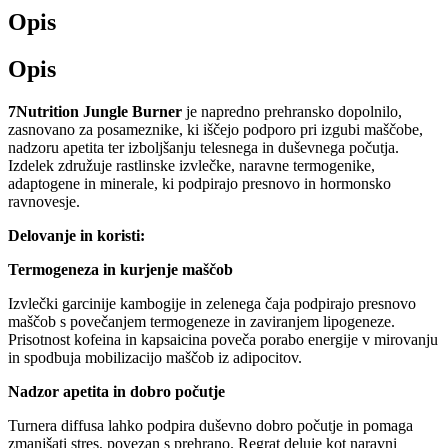
Opis
Opis
7Nutrition Jungle Burner
je napredno prehransko dopolnilo,
zasnovano za posameznike, ki iščejo podporo pri izgubi maščobe,
nadzoru apetita ter izboljšanju telesnega in duševnega počutja.
Izdelek združuje rastlinske izvlečke, naravne termogenike,
adaptogene in minerale, ki podpirajo presnovo in hormonsko
ravnovesje.
Delovanje in koristi:
Termogeneza in kurjenje maščob
Izvlečki garcinije kambogije in zelenega čaja podpirajo presnovo
maščob s povečanjem termogeneze in zaviranjem lipogeneze.
Prisotnost kofeina in kapsaicina poveča porabo energije v mirovanju
in spodbuja mobilizacijo maščob iz adipocitov.
Nadzor apetita in dobro počutje
Turnera diffusa lahko podpira duševno dobro počutje in pomaga
zmanjšati stres, povezan s prehrano. Regrat deluje kot naravni