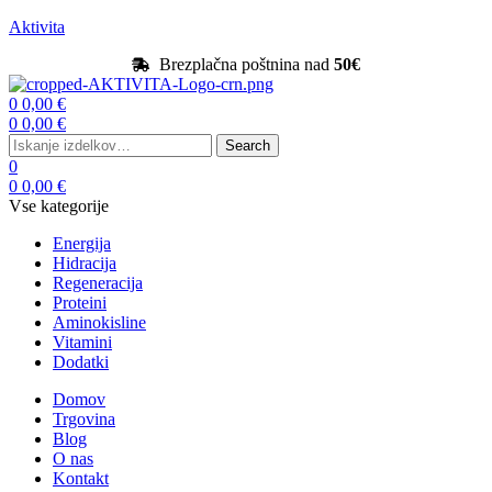
Aktivita
Brezplačna poštnina nad
50€
Menu
0
0,00
€
0
0,00
€
Search
Search
for:
0
0
0,00
€
Vse kategorije
Energija
Hidracija
Regeneracija
Proteini
Aminokisline
Vitamini
Dodatki
Domov
Trgovina
Blog
O nas
Kontakt