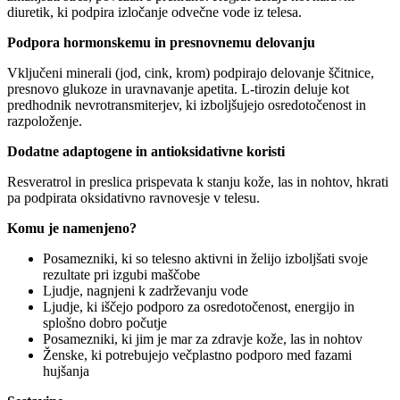
diuretik, ki podpira izločanje odvečne vode iz telesa.
Podpora hormonskemu in presnovnemu delovanju
Vključeni minerali (jod, cink, krom) podpirajo delovanje ščitnice,
presnovo glukoze in uravnavanje apetita. L-tirozin deluje kot
predhodnik nevrotransmiterjev, ki izboljšujejo osredotočenost in
razpoloženje.
Dodatne adaptogene in antioksidativne koristi
Resveratrol in preslica prispevata k stanju kože, las in nohtov, hkrati
pa podpirata oksidativno ravnovesje v telesu.
Komu je namenjeno?
Posamezniki, ki so telesno aktivni in želijo izboljšati svoje
rezultate pri izgubi maščobe
Ljudje, nagnjeni k zadrževanju vode
Ljudje, ki iščejo podporo za osredotočenost, energijo in
splošno dobro počutje
Posamezniki, ki jim je mar za zdravje kože, las in nohtov
Ženske, ki potrebujejo večplastno podporo med fazami
hujšanja