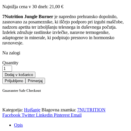
cena
cena
Najnižja cena v 30 dneh:
21,00
€
je
je:
bila:
21,00 €.
7Nutrition Jungle Burner
je napredno prehransko dopolnilo,
30,00 €.
zasnovano za posameznike, ki iščejo podporo pri izgubi maščobe,
nadzoru apetita ter izboljšanju telesnega in duševnega počutja.
Izdelek združuje rastlinske izvlečke, naravne termogenike,
adaptogene in minerale, ki podpirajo presnovo in hormonsko
ravnovesje.
Na zalogi
Quantity
7NUTRITION
Jungle
Dodaj v košarico
Burner,
Priljubljeno
Primerjaj
120
vegi
Guarantee Safe Checkout
kapsul
quantity
Kategorija:
Hujšanje
Blagovna znamka:
7NUTRITION
Facebook
Twitter
Linkedin
Pinterest
Email
Opis