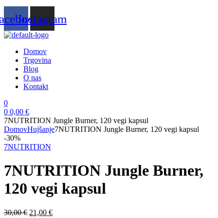
acebook
Instagram
Domov
Trgovina
Blog
O nas
Kontakt
0
0
0,00
€
7NUTRITION Jungle Burner, 120 vegi kapsul
Domov
Hujšanje
7NUTRITION Jungle Burner, 120 vegi kapsul
-30%
7NUTRITION
7NUTRITION Jungle Burner,
120 vegi kapsul
Izvirna
Trenutna
30,00
€
21,00
€