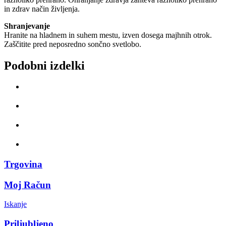
in zdrav način življenja.
Shranjevanje
Hranite na hladnem in suhem mestu, izven dosega majhnih otrok.
Zaščitite pred neposredno sončno svetlobo.
Podobni izdelki
Trgovina
Moj Račun
Iskanje
Priljubljeno