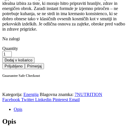
idealna izbira za tiste, ki morajo hitro pripraviti hranljiv, zdrav in
energičen obrok. Zaradi instant formule je izjemno priročen – ne
potrebuje kuhanja, se ne strdi in ima kremasto konsistenco, ki se
dobro obnese tako v klasičnih ovsenih kosmičih kot v smutiji in
pekovskih izdelkih. Je odlična osnova za zajtrke, obroke pred vadbo
in zdrave prigrizke.
Na zalogi
Quantity
Dodaj v košarico
Priljubljeno
Primerjaj
Guarantee Safe Checkout
Kategorija:
Energija
Blagovna znamka:
7NUTRITION
Facebook
Twitter
Linkedin
Pinterest
Email
Opis
Opis