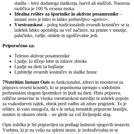
sladila – brez dodanega sladkorja, barvil ali maščob. Naravna
različica je 100 % ovsena moka.
Idealna rešitev za športnike in aktivne posameznike
–
instant oves je hitro in lahko prebavljivo »gorivo«.
Vsestranskost
– poleg tradicionalnih ovsenih kosmičev se ta
izdelek lahko uporablja na več načinov, na primer v smutije,
palačinke, vaflje, omlete in zgoščevalne jedi.
Priporočeno za:
Telesno aktivne posameznike
Ljudje, ki iščejo hitre in zdrave obroke
Ljudje na dieti za hujšanje
Ljubitelje ovsenih kosmičev in sladke hrane
7Nutrition Instant Oats
so funkcionalni, zdravi in ​​enostavni za
pripravo ovseni kosmiči, ki se popolnoma ujemajo s sodobnim
prehranskim slogom športnikov in ljudi na dieti. Hitra priprava,
odlične sestavine in visoka vsestranskost naredijo ta izdelek popoln
za vsakodnevni zajtrk, obrok pred vadbo ali zdrav prigrizek. To je
rešitev, ki vam omogoča, da v le nekaj trenutkih pripravite hranljiv,
nasiten in okusen obrok – ne glede na vaš življenjski slog.
Opis izdelka je bil pripravljen na podlagi lastnosti njegovih sestavin.
Vsebina, ki je na voljo na spletni strani, je izobraževalna in se