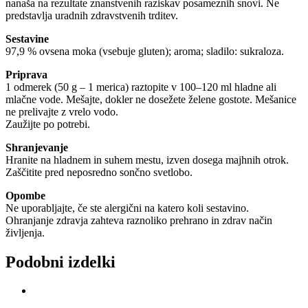
nanaša na rezultate znanstvenih raziskav posameznih snovi. Ne
predstavlja uradnih zdravstvenih trditev.
Sestavine
97,9 % ovsena moka (vsebuje gluten); aroma; sladilo: sukraloza.
Priprava
1 odmerek (50 g – 1 merica) raztopite v 100–120 ml hladne ali
mlačne vode. Mešajte, dokler ne dosežete želene gostote. Mešanice
ne prelivajte z vrelo vodo.
Zaužijte po potrebi.
Shranjevanje
Hranite na hladnem in suhem mestu, izven dosega majhnih otrok.
Zaščitite pred neposredno sončno svetlobo.
Opombe
Ne uporabljajte, če ste alergični na katero koli sestavino.
Ohranjanje zdravja zahteva raznoliko prehrano in zdrav način
življenja.
Podobni izdelki