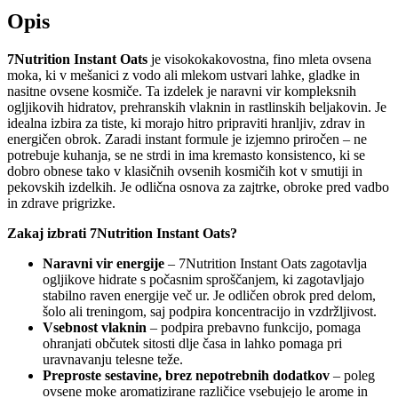
Opis
7Nutrition Instant Oats
je visokokakovostna, fino mleta ovsena
moka, ki v mešanici z vodo ali mlekom ustvari lahke, gladke in
nasitne ovsene kosmiče. Ta izdelek je naravni vir kompleksnih
ogljikovih hidratov, prehranskih vlaknin in rastlinskih beljakovin. Je
idealna izbira za tiste, ki morajo hitro pripraviti hranljiv, zdrav in
energičen obrok. Zaradi instant formule je izjemno priročen – ne
potrebuje kuhanja, se ne strdi in ima kremasto konsistenco, ki se
dobro obnese tako v klasičnih ovsenih kosmičih kot v smutiji in
pekovskih izdelkih. Je odlična osnova za zajtrke, obroke pred vadbo
in zdrave prigrizke.
Zakaj izbrati 7Nutrition Instant Oats?
Naravni vir energije
– 7Nutrition Instant Oats zagotavlja
ogljikove hidrate s počasnim sproščanjem, ki zagotavljajo
stabilno raven energije več ur. Je odličen obrok pred delom,
šolo ali treningom, saj podpira koncentracijo in vzdržljivost.
Vsebnost vlaknin
– podpira prebavno funkcijo, pomaga
ohranjati občutek sitosti dlje časa in lahko pomaga pri
uravnavanju telesne teže.
Preproste sestavine, brez nepotrebnih dodatkov
– poleg
ovsene moke aromatizirane različice vsebujejo le arome in