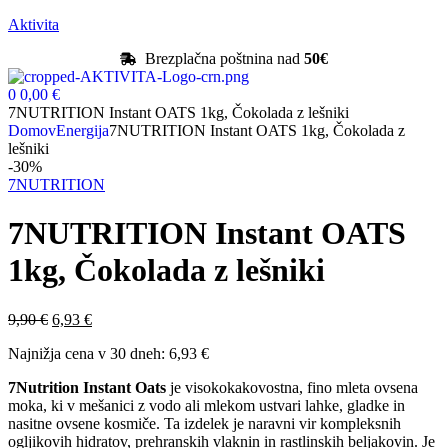
Aktivita
Brezplačna poštnina nad
50€
0
0,00
€
7NUTRITION Instant OATS 1kg, Čokolada z lešniki
Domov
Energija
7NUTRITION Instant OATS 1kg, Čokolada z
lešniki
-30%
7NUTRITION
7NUTRITION Instant OATS
1kg, Čokolada z lešniki
9,90
€
6,93
€
Najnižja cena v 30 dneh:
6,93
€
7Nutrition Instant Oats
je visokokakovostna, fino mleta ovsena
moka, ki v mešanici z vodo ali mlekom ustvari lahke, gladke in
nasitne ovsene kosmiče. Ta izdelek je naravni vir kompleksnih
ogljikovih hidratov, prehranskih vlaknin in rastlinskih beljakovin. Je